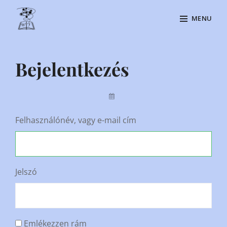
Skip
MENU
to
content
Site
Overlay
Bejelentkezés
By
Felhasználónév, vagy e-mail cím
Jelszó
Emlékezzen rám