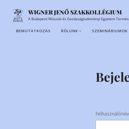
Skip
WIGNER JENŐ SZAKKOLLÉGIUM
to
A Budapesti Műszaki és Gazdaságtudományi Egyetem Termész
content
BEMUTATKOZÁS
RÓLUNK
SZEMINÁRIUMOK
Site
Overlay
Bejel
Felhasználónév,