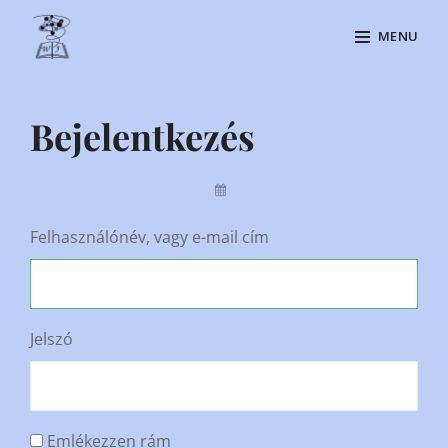
Skip
MENU
to
content
Site
Overlay
Bejelentkezés
By
Felhasználónév, vagy e-mail cím
Jelszó
Emlékezzen rám