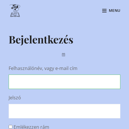
Skip
MENU
to
content
Site
Overlay
Bejelentkezés
By
Felhasználónév, vagy e-mail cím
Jelszó
Emlékezzen rám