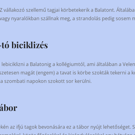
 vállakozó szellemű tagjai körbetekerik a Balatont. Általáb
agy nyaralókban szállnak meg, a strandolás pedig sosem m
tó biciklizés
 lebiciklizni a Balatonig a kollégiumtól, ami általában a Velen
szetesen magát (engem) a tavat is körbe szokták tekerni a ko
kra szombati napokon szokott sor kerülni.
ábor
én az ifjú tagok bevonására ez a tábor nyújt lehetőséget. 