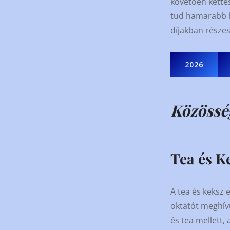
követően kettes
tud hamarabb h
díjakban részes
2026
Közössé
Tea és K
A tea és keksz 
oktatót meghívu
és tea mellett,