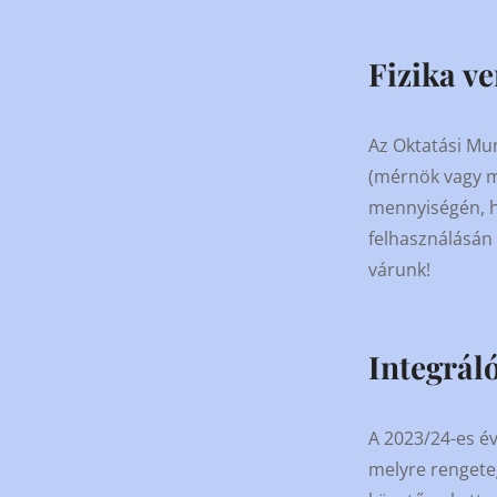
Fizika v
Az Oktatási Mun
(mérnök vagy m
mennyiségén, h
felhasználásán 
várunk!
Integrál
A 2023/24-es é
melyre rengeteg