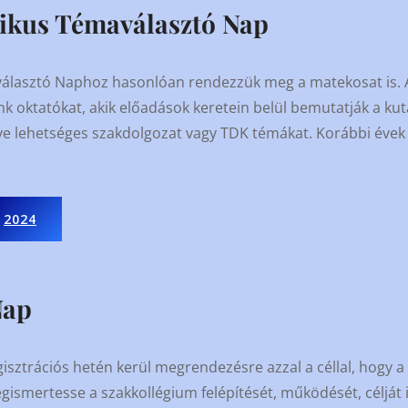
ikus Témaválasztó Nap
választó Naphoz hasonlóan rendezzük meg a matekosat is.
nk oktatókat, akik előadások keretein belül bemutatják a kut
tve lehetséges szakdolgozat vagy TDK témákat. Korábbi évek d
2024
Nap
gisztrációs hetén kerül megrendezésre azzal a céllal, hogy a 
gismertesse a szakkollégium felépítését, működését, célját i