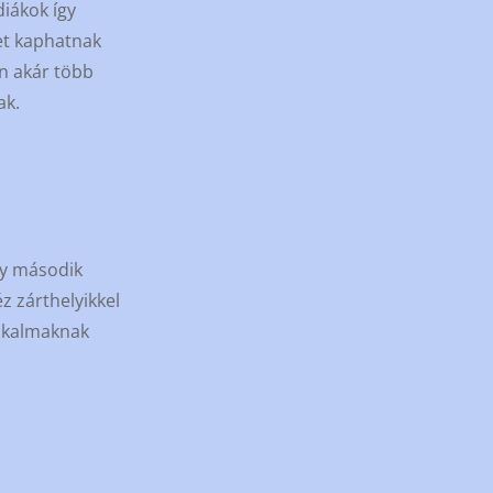
diákok így
et kaphatnak
án akár több
ak.
gy második
z zárthelyikkel
 alkalmaknak