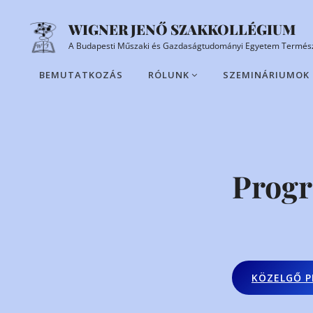
Skip
WIGNER JENŐ SZAKKOLLÉGIUM
to
A Budapesti Műszaki és Gazdaságtudományi Egyetem Termész
content
BEMUTATKOZÁS
RÓLUNK
SZEMINÁRIUMOK
Site
Overlay
Prog
KÖZELGŐ 