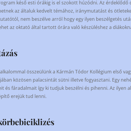
program késő esti órákig is el szokott húzódni. Az érdeklődő 
etnek az általuk kedvelt témához, iránymutatást és ötletek
kutatótól, nem beszélve arról hogy egy ilyen beszélgetés ut
lehet az oktató által tartott órára való készüléshez a diákokn
tázás
 alkalommal összeülünk a Kármán Tódor Kollégium első va
ában közösen palacsintát sütni illetve fogyasztani. Egy nehé
it és fáradalmait így ki tudjuk beszélni és pihenni. Az ilyen
ítő erejük tud lenni.
körbebiciklizés