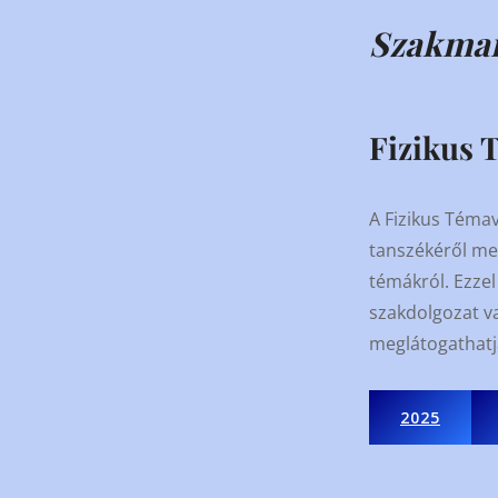
Szakma
Fizikus 
A Fizikus Témav
tanszékéről meg
témákról. Ezzel 
szakdolgozat va
meglátogathatja
2025