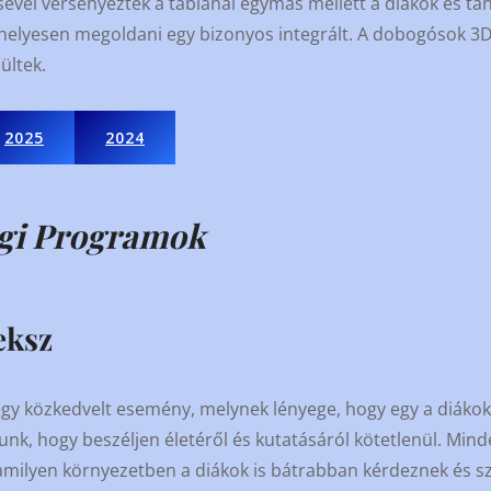
ével versenyeztek a táblánál egymás mellett a diákok és tan
elyesen megoldani egy bizonyos integrált. A dobogósok 3
ültek.
2025
2024
gi Programok
eksz
egy közkedvelt esemény, melynek lényege, hogy egy a diákok á
nk, hogy beszéljen életéről és kutatásáról kötetlenül. Mind
 amilyen környezetben a diákok is bátrabban kérdeznek és sz