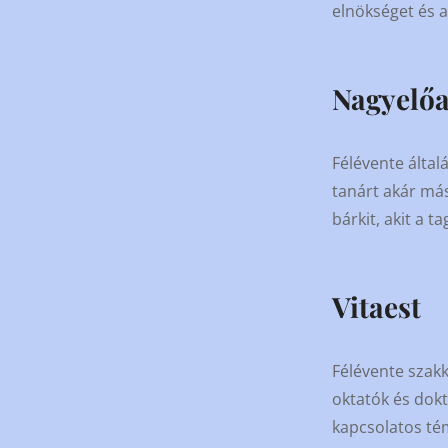
elnökséget és a
Nagyelő
Félévente által
tanárt akár más
bárkit, akit a 
Vitaest
Félévente szakk
oktatók és dokt
kapcsolatos té