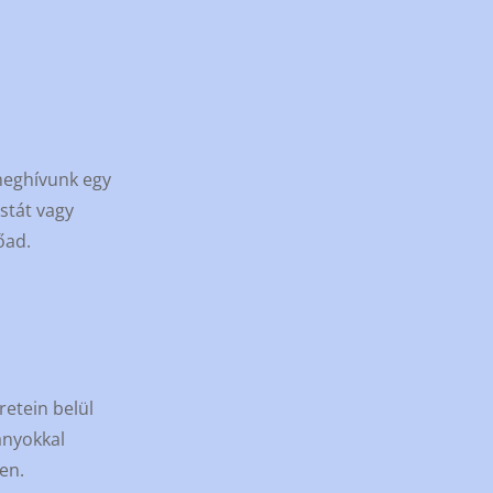
 meghívunk egy
stát vagy
őad.
retein belül
ányokkal
ben.