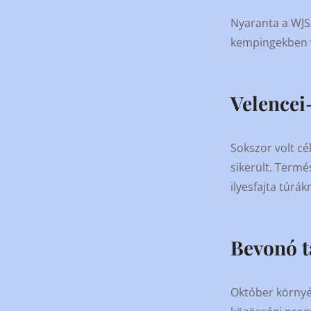
Nyaranta a WJSZ
kempingekben v
Velencei-
Sokszor volt cél
sikerült. Termé
ilyesfajta túrá
Bevonó t
Október környék