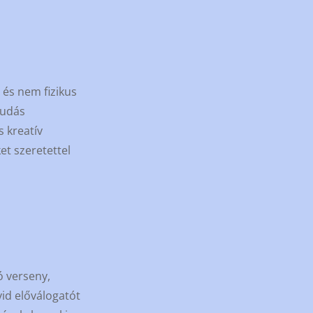
 és nem fizikus
tudás
 kreatív
et szeretettel
ó verseny,
vid előválogatót