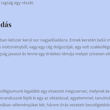
 tagság egy részét.
adás
ában kétszer kerül sor nagyelőadásra. Ennek keretén belül
 intézményből, vagy egy cég dolgozóját, egy volt szakkollégi
tagság javasol és lenne egy érdekes témája melyet szívesen el
ollégiumunk legalább egy vitaestet megszervez, melynek ke
oranduszok fejtik ki egy az oktatással, egyetemmel, tanulm
mában véleményüket két, három órás vezetett beszélgetés