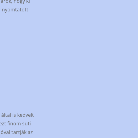
árok, hogy ki
D nyomtatott
ltal is kedvelt
ezt finom süti
óval tartják az