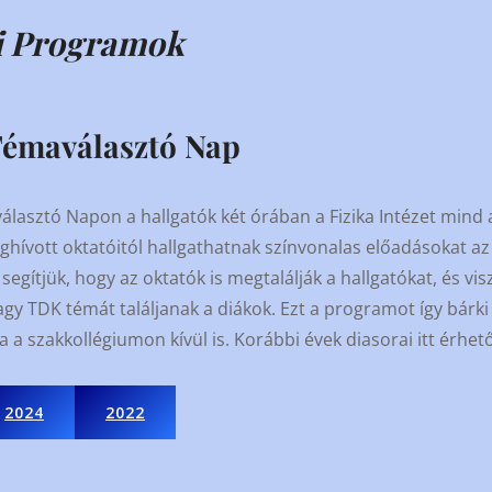
i Programok
Témaválasztó Nap
álasztó Napon a hallgatók két órában a Fizika Intézet mind 
hívott oktatóitól hallgathatnak színvonalas előadásokat az
segítjük, hogy az oktatók is megtalálják a hallgatókat, és vi
gy TDK témát találjanak a diákok. Ezt a programot így bárki
 a szakkollégiumon kívül is. Korábbi évek diasorai itt érhető
2024
2022