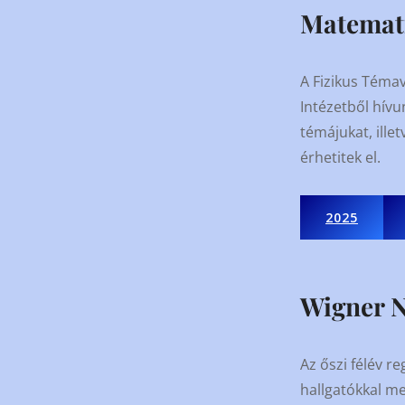
Matemat
A Fizikus Téma
Intézetből hívu
témájukat, ille
érhetitek el.
2025
Wigner 
Az őszi félév re
hallgatókkal me