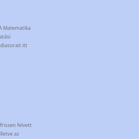
 A Matematika
atási
iasorait itt
frissen felvett
lletve az