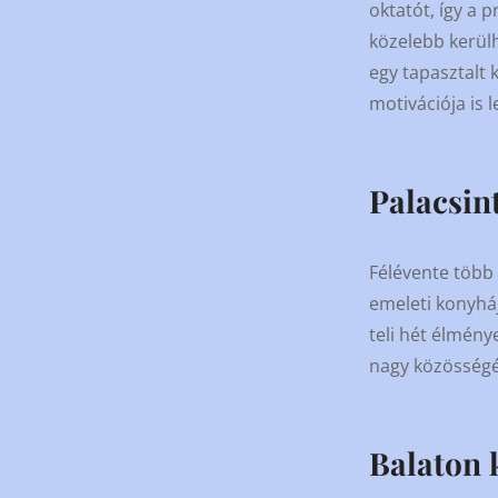
oktatót, így a 
közelebb kerülh
egy tapasztalt 
motivációja is 
Palacsin
Félévente több
emeleti konyháj
teli hét élménye
nagy közösségép
Balaton 