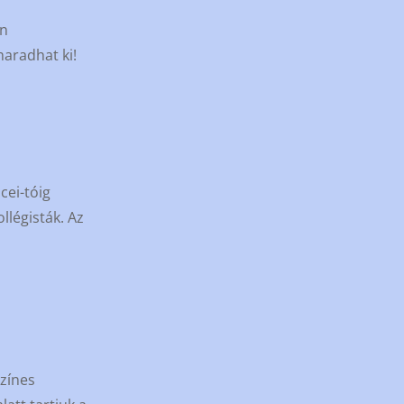
an
aradhat ki!
cei-tóig
llégisták. Az
Színes