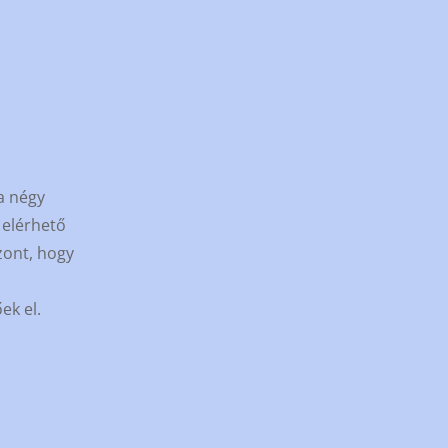
a négy
 elérhető
szont, hogy
ek el.