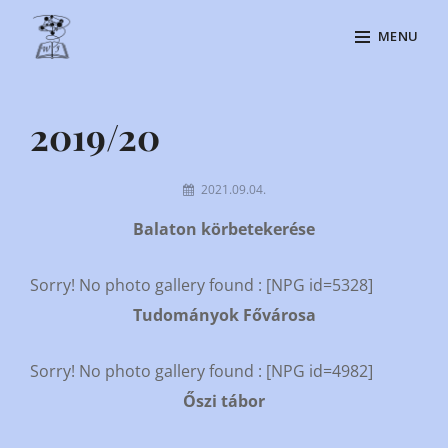
Skip
MENU
to
content
Site
Overlay
2019/20
By
2021.09.04.
Kiraly
Balaton körbetekerése
Csilla
Sorry! No photo gallery found : [NPG id=5328]
Tudományok Fővárosa
Sorry! No photo gallery found : [NPG id=4982]
Őszi tábor