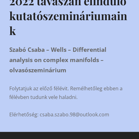
2022 tavaszán elinduló
kutatószemináriumain
k
Szabó Csaba – Wells – Differential
analysis on complex manifolds –
olvasószeminárium
Folytatjuk az előző félévit. Remélhetőleg ebben a
félévben tudunk vele haladni.
Elérhetőség: csaba.szabo.98@outlook.com