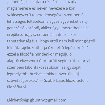
„Lehetséges a kutató részéről a filozófia
megismerése és nevén nevezése a kor
szükségszerű tehetetlenségével szemben és
lehetséges feltételeznie egyes egyéneket az új
generáció köréből, akiket figyelmeztethet saját
erejükre, hogy szemben állhatnak a kor
tehetetlenségével, hogy ettől nem kell mint gőgtől
félniük, tájékoztathatja őket első lépéseiknél, és
ezzel a filozófia mindenkor megújuló
alaptörekvésének új kutatóit segítettük a korral
szembeni kibontakozásukban, és így saját
legmélyebb törekvéseinkben nyertünk új
szövetségeseket.” — Szabó Lajos filozófustól a
filozófiáról
Elérhetőség: gbunthy@gmail.com