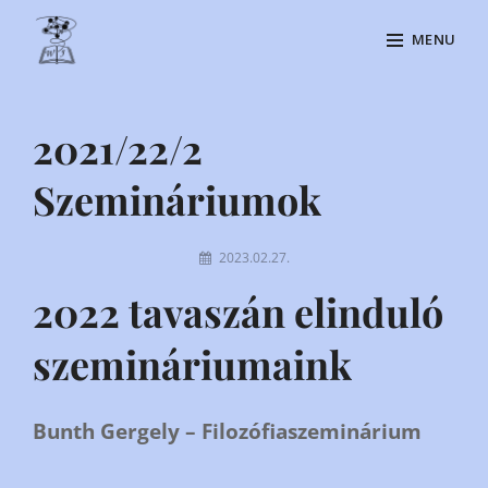
Skip
MENU
to
content
Site
Overlay
2021/22/2
Szemináriumok
By
2023.02.27.
Kiraly
2022 tavaszán elinduló
Csilla
szemináriumaink
Bunth Gergely – Filozófiaszeminárium