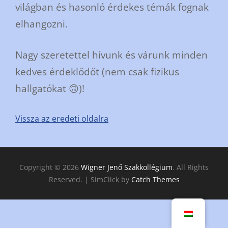
világban és hasonló érdekes témák fognak
elhangozni.
Nagy szeretettel hívunk és várunk minden
kedves érdeklődőt (nem csak fizikus
hallgatókat 🙃)!
Vissza az eredeti oldalra
Copyright © 2026
Wigner Jenő Szakkollégium
. All Rights
Reserved. | SimClick by
Catch Themes