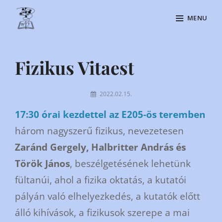
Skip
MENU
to
content
Site
Overlay
Fizikus Vitaest
By
2022.02.15.
Kiraly
17:30 órai kezdettel
az E205-ös teremben
Csilla
három nagyszerű fizikus, nevezetesen
Zaránd Gergely, Halbritter András és
Török János
, beszélgetésének lehetünk
fültanúi, ahol a fizika oktatás, a kutatói
pályán való elhelyezkedés, a kutatók előtt
álló kihívások, a fizikusok szerepe a mai